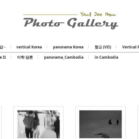
Skip to content
감 -
vertical Korea
panorama Korea
향교 (VII)
Vertical 
e II
미학 담론
panorama_Cambodia
in Cambodia
578
591