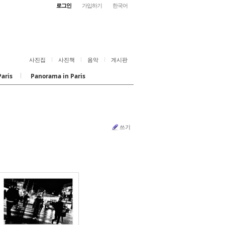
로그인
가입하기
한국어
사진집
사진책
음악
게시판
Paris
Panorama in Paris
쓰기
570