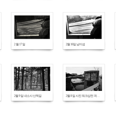
618
621
2 월 17 일
2월 16일 남이섬
670
651
2월 9 일 내소사 산책길
2월 8 일 사진 워크샵전 격포항 산책