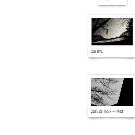
658
2월 18 일
666
2월 9 일 내소사 산책길